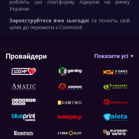
роблять цю платформу лідером на ринку
України.
Зареєструйтеся вже сьогодні
та почніть свій
шлях до перемоги з Cosmolot!