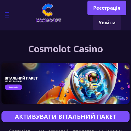
Реєстрація
Увійти
Cosmolot Casino
АКТИВУВАТИ ВІТАЛЬНИЙ ПАКЕТ